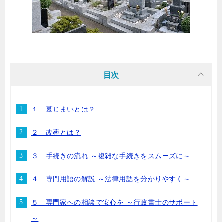
目次
１ 墓じまいとは？
２ 改葬とは？
３ 手続きの流れ ～複雑な手続きをスムーズに～
４ 専門用語の解説 ～法律用語を分かりやすく～
５ 専門家への相談で安心を ～行政書士のサポート
～