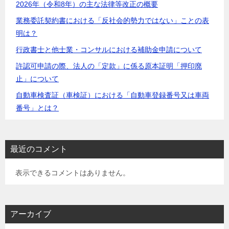
2026年（令和8年）の主な法律等改正の概要
ン
業務委託契約書における「反社会的勢力ではない」ことの表
明は？
行政書士と他士業・コンサルにおける補助金申請について
許認可申請の際、法人の「定款」に係る原本証明「押印廃
止」について
自動車検査証（車検証）における「自動車登録番号又は車両
番号」とは？
最近のコメント
表示できるコメントはありません。
アーカイブ