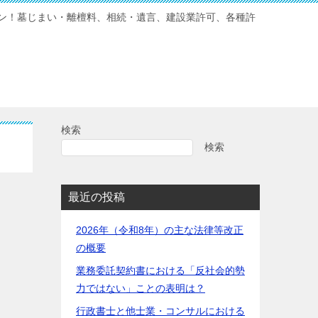
ン！墓じまい・離檀料、相続・遺言、建設業許可、各種許
検索
検索
最近の投稿
2026年（令和8年）の主な法律等改正
の概要
業務委託契約書における「反社会的勢
力ではない」ことの表明は？
行政書士と他士業・コンサルにおける