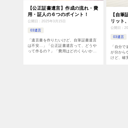
【公正証書遺言】作成の流れ・費
用・証人の６つのポイント！
【自筆
リット
公開日：
2025年3月15日
公開日：
2
03遺言
03遺言
「遺言書を作りたいけど、自筆証書遺言
は不安…」「公正証書遺言って、どうや
「自分で
って作るの？」「費用はどのくらいかか
が分から
る？」「証人は誰に頼めばいいの？」こ
けど、確
んな悩みはありませんか？ 公正証書遺言
書遺言の
は、公証人が作成する遺言書であり、安
どうすれ
全 […]
りません
が […]