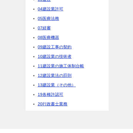
04建設業許可
05医療法務
07経審
08医療機器
09建設工事の契約
10建設業の技術者
11建設業の施工体制台帳
12建設業法の罰則
13建設業（その他）
19各種許認可
20行政書士業務