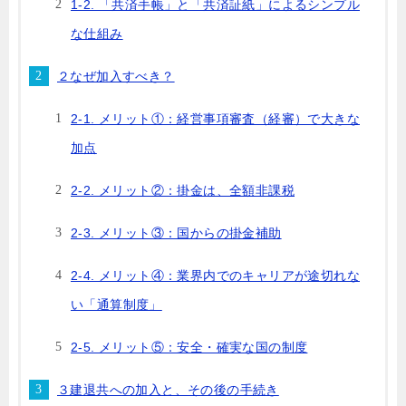
1-2. 「共済手帳」と「共済証紙」によるシンプル
な仕組み
２なぜ加入すべき？
2-1. メリット①：経営事項審査（経審）で大きな
加点
2-2. メリット②：掛金は、全額非課税
2-3. メリット③：国からの掛金補助
2-4. メリット④：業界内でのキャリアが途切れな
い「通算制度」
2-5. メリット⑤：安全・確実な国の制度
３建退共への加入と、その後の手続き