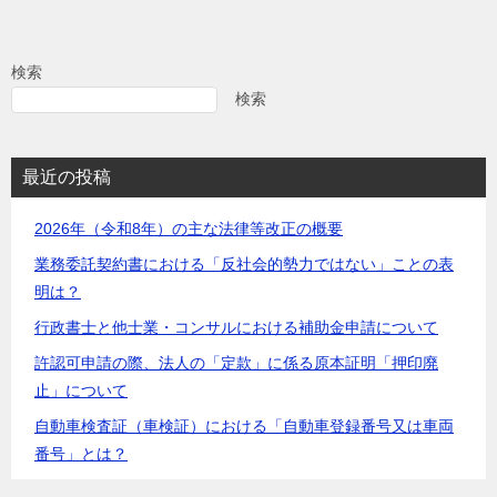
ナ
ビ
検索
ゲ
検索
ー
シ
最近の投稿
ョ
2026年（令和8年）の主な法律等改正の概要
ン
業務委託契約書における「反社会的勢力ではない」ことの表
明は？
行政書士と他士業・コンサルにおける補助金申請について
許認可申請の際、法人の「定款」に係る原本証明「押印廃
止」について
自動車検査証（車検証）における「自動車登録番号又は車両
番号」とは？