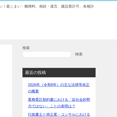
ン！墓じまい・離檀料、相続・遺言、建設業許可、各種許
検索
検索
最近の投稿
2026年（令和8年）の主な法律等改正
の概要
業務委託契約書における「反社会的勢
力ではない」ことの表明は？
行政書士と他士業・コンサルにおける