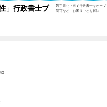
岩手県北上市で行政書士をオープ
性」行政書士ブ
認可など、お困りごとを解決！
地2
）