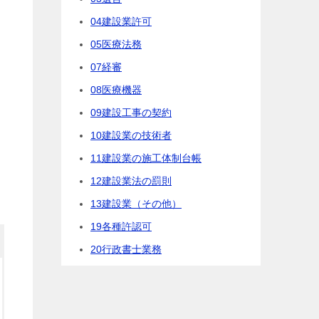
04建設業許可
05医療法務
07経審
08医療機器
09建設工事の契約
10建設業の技術者
11建設業の施工体制台帳
12建設業法の罰則
13建設業（その他）
19各種許認可
20行政書士業務